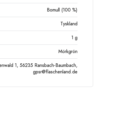
Bomull (100 %)
Tyskland
1
g
Mörkgrön
enwald 1, 56235 Ransbach-Baumbach,
gpsr@flaschenland.de