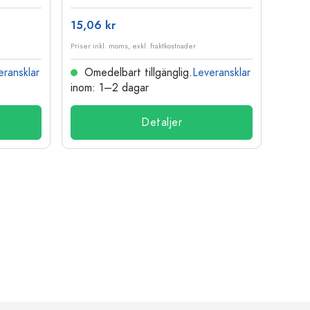
15,06 kr
121,3
Priser inkl. moms, exkl. fraktkostnader
Priser i
eransklar
Omedelbart tillgänglig.
Leveransklar
Ome
inom: 1–2 dagar
inom:
Detaljer