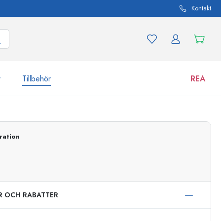
Kontakt
r
Tillbehör
REA
 och produktvarianter
Burkar
ration
Upptäck nu
Handla nu
ER OCH RABATTER