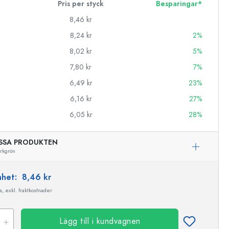
Pris per styck
Besparingar*
8,46 kr
8,24 kr
2%
8,02 kr
5%
7,80 kr
7%
6,49 kr
23%
6,16 kr
27%
6,05 kr
28%
SSA PRODUKTEN
rkgrön
enhet:
8,46 kr
, exkl. fraktkostnader
Lägg till i kundvagnen