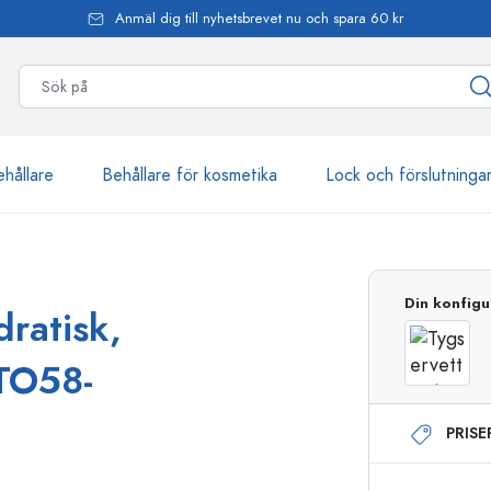
Anmäl dig till nyhetsbrevet nu och spara 60 kr
ehållare
Behållare för kosmetika
Lock och förslutninga
mer än 2 500 produkter
Din konfigu
dratisk,
Estal-flaskor
 TO58-
PRIS
Dispenserflaskor
Airless dispenser
Sprayflaskor
Roll on-flaskor