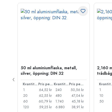
50 ml aluminiumflaska, metall,
2,160 m
silver, öppning: DIN 32
trådbåg
Pris per styck
Kvantitet
Pris per styck
Kvantitet
Pris per styck
Kva
66 kr
1
64,52 kr
240
50,56 kr
1
55 kr
20
62,55 kr
480
47,04 kr
10
44 kr
60
60,79 kr
1.740
45,18 kr
50
33 kr
120
59,25 kr
6.880
38,91 kr