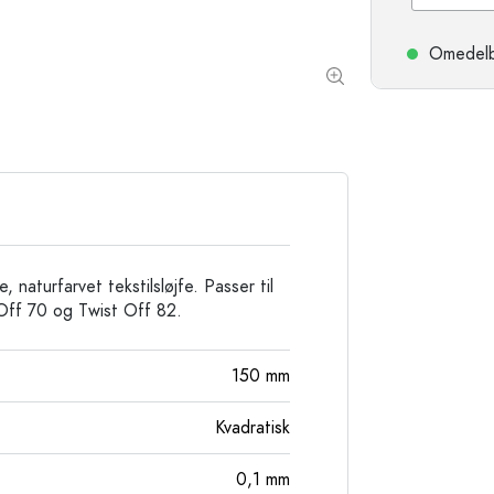
Stengodsflaskor
Aluminiumflaskor
Omedelbar
 naturfarvet tekstilsløjfe. Passer til
 Off 70 og Twist Off 82.
150
mm
Kvadratisk
0,1
mm