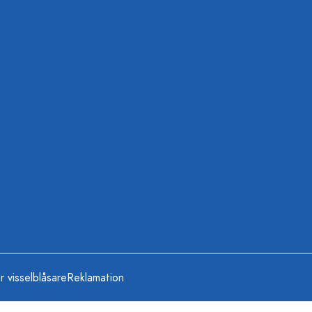
r visselblåsare
Reklamation