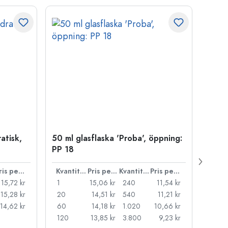
atisk,
50 ml glasflaska 'Proba', öppning:
Kapsy
PP 18
Pris per styck
Kvantitet
Pris per styck
Kvantitet
Pris per styck
15,72 kr
1
15,06 kr
240
11,54 kr
1
15,28 kr
20
14,51 kr
540
11,21 kr
20
14,62 kr
60
14,18 kr
1.020
10,66 kr
50
120
13,85 kr
3.800
9,23 kr
100