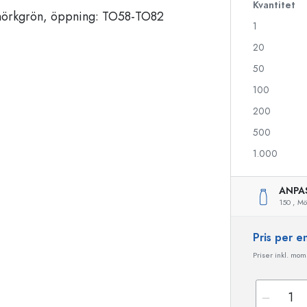
Kvantitet
1
20
Likörflaskor
Flaskor med motiv
Juiceflaskor
Ginflaskor
50
Parfymflaskor
Julflaskor
100
Nagellacksflaskor
Alla hjärtans dag
200
Miniflaskor
Dekorativa flaskor
Klämflaskor
500
Konserveringsflaskor
1.000
ANPA
150 ,
Mö
Flaskor med speciell form
Cylinderflaskor
Flaskor med rund axel
Ballongflaskor
Pris per 
Fickpluntor
Flaskor med bred hals
Priser inkl. moms