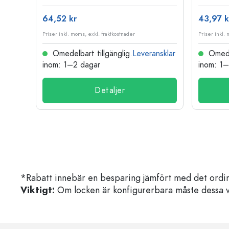
64,52 kr
43,97 k
Priser inkl. moms, exkl. fraktkostnader
Priser inkl.
nsklar
Omedelbart tillgänglig.
Leveransklar
Omedel
inom: 1–2 dagar
inom: 1
Detaljer
*Rabatt innebär en besparing jämfört med det ordin
Viktigt:
Om locken är konfigurerbara måste dessa välja