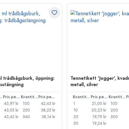
l trådbågsburk, öppning:
Tennetikett 'Jogger', kvadr
sstängning
metall, silver
ntitet
Pris per styck
Kvantitet
Pris per styck
Kvantitet
Pris per styck
Kvantitet
43,97 kr
100
42,43 kr
1
21,00 kr
100
43,53 kr
250
38,25 kr
10
20,23 kr
200
43,42 kr
540
38,14 kr
20
19,79 kr
500
50
19,24 kr