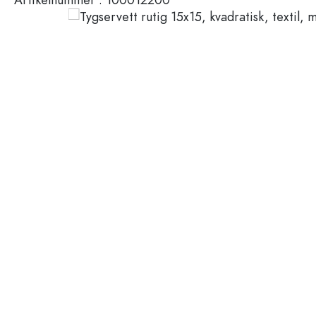
Plastbehållare
Flaskor efter användning
Lock och förslutningar
Vinäger- och oljeflaskor
Vinflaskor
Tillbehör
Ölflaskor
Dricksflaskor
Märken
Medicinflaskor
Mjölkflaskor
REA
Spritflaskor
Nyheter
Flaskor efter form
Guide
Apoteksflaskor
Flaskor med handtag
Recepten
Flaskor med lång hals
Polygonala flaskor
Flaskor efter material