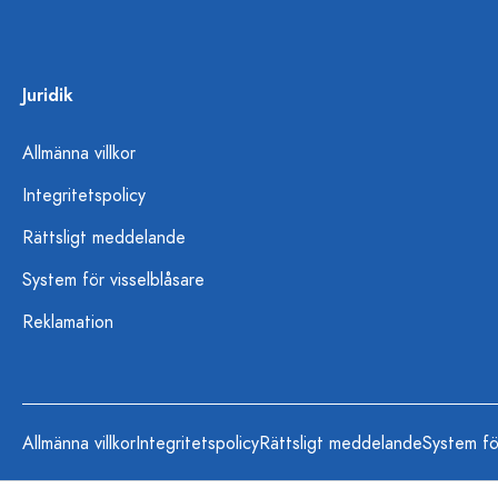
Juridik
Allmänna villkor
Integritetspolicy
Rättsligt meddelande
System för visselblåsare
Reklamation
Allmänna villkor
Integritetspolicy
Rättsligt meddelande
System fö