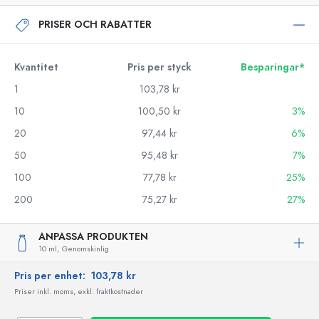
PRISER OCH RABATTER
Kvantitet
Pris per styck
Besparingar*
1
103,78 kr
10
100,50 kr
3%
20
97,44 kr
6%
50
95,48 kr
7%
100
77,78 kr
25%
200
75,27 kr
27%
ANPASSA PRODUKTEN
10 ml,
Genomskinlig
Pris per enhet:
103,78 kr
Priser inkl. moms, exkl. fraktkostnader