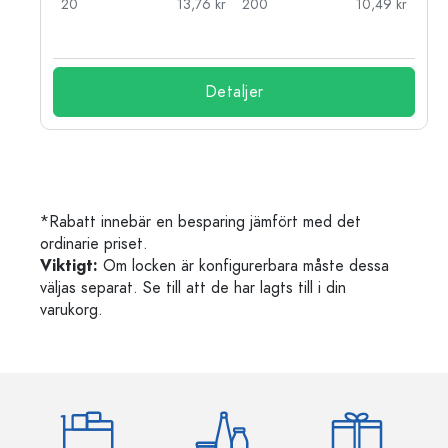
kr
20
13,76 kr
200
10,49 kr
Detaljer
*Rabatt innebär en besparing jämfört med det
ordinarie priset.
Viktigt:
Om locken är konfigurerbara måste dessa
väljas separat. Se till att de har lagts till i din
varukorg.