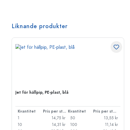
Liknande produkter
Jet för hällpip, PE-plast, blå
 styck
Kvantitet
Pris per styck
Kvantitet
Pris per styck
kr
1
14,75 kr
50
13,55 kr
kr
10
14,31 kr
100
11,14 kr