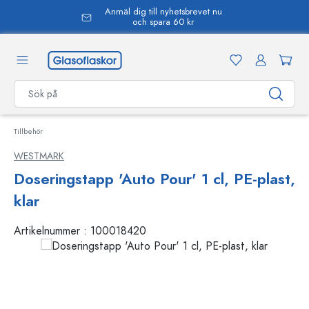
Anmäl dig till nyhetsbrevet nu
uvudinnehåll
och spara 60 kr
Tillbehör
WESTMARK
Doseringstapp 'Auto Pour' 1 cl, PE-plast,
klar
Artikelnummer :
100018420