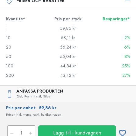
PRISER OCH RABATTER
Kvantitet
Pris per styck
Besparingar*
1
59,86 kr
10
58,11 kr
2%
20
56,24 kr
6%
50
55,04 kr
8%
100
44,84 kr
25%
200
43,42 kr
27%
ANPASSA PRODUKTEN
Bäst,
Rostfritt stål,
Silver
Pris per enhet:
59,86 kr
Priser inkl. moms, exkl. fraktkostnader
Lägg till i kundvagnen