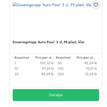
Doseringstopp 'Auto Pour' 3 cl, PE-plast, klar
 styck
Kvantitet
Pris per styck
Kvantitet
Pris per styck
kr
1
100,32 kr
50
92,09 kr
kr
10
97,25 kr
100
75,21 kr
kr
20
94,29 kr
200
72,69 kr
Detaljer