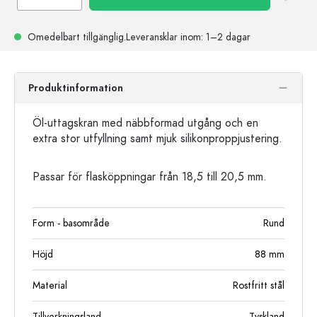
Omedelbart tillgänglig.
Leveransklar
inom: 1–2 dagar
Produktinformation
Öl-uttagskran med näbbformad utgång och en
extra stor utfyllning samt mjuk silikonproppjustering.
Passar för flasköppningar från 18,5 till 20,5 mm.
Form - basområde
Rund
Höjd
88
mm
Material
Rostfritt stål
Tillverkningsland
Tyskland