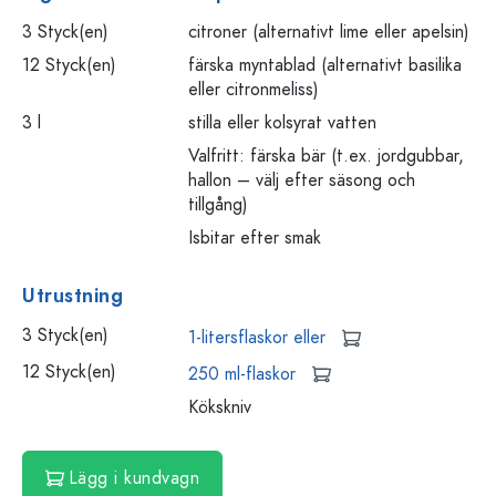
3 Styck(en)
citroner (alternativt lime eller apelsin)
12 Styck(en)
färska myntablad (alternativt basilika
eller citronmeliss)
3 l
stilla eller kolsyrat vatten
Valfritt: färska bär (t.ex. jordgubbar,
hallon – välj efter säsong och
tillgång)
Isbitar efter smak
Utrustning
3 Styck(en)
1-litersflaskor eller
12 Styck(en)
250 ml-flaskor
Kökskniv
Lägg i kundvagn