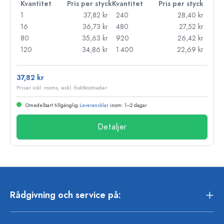
Kvantitet
Pris per styck
Kvantitet
Pris per styck
1
37,82 kr
240
28,40 kr
16
36,73 kr
480
27,52 kr
80
35,63 kr
920
26,42 kr
120
34,86 kr
1.400
22,69 kr
37,82 kr
Priser inkl. moms, exkl. fraktkostnader
Omedelbart tillgänglig.
Leveransklar
inom: 1–2 dagar
Detaljer
Rådgivning och service på: