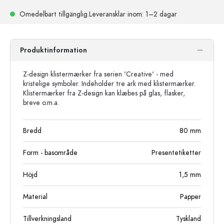
Omedelbart tillgänglig.
Leveransklar
inom: 1–2 dagar
Produktinformation
Z-design klistermærker fra serien 'Creative' - med
kristelige symboler. Indeholder tre ark med klistermærker.
Klistermærker fra Z-design kan klæbes på glas, flasker,
breve o.m.a.
Bredd
80
mm
Form - basområde
Presentetiketter
Höjd
1,5
mm
Material
Papper
Tillverkningsland
Tyskland