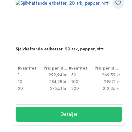
Självhäftande etiketter, 20 ark, papper, vitt
 styck
Kvantitet
Pris per styck
Kvantitet
Pris per styck
kr
1
292,94 kr
50
269,59 kr
kr
10
284,28 kr
100
219,71 kr
kr
20
275,51 kr
200
212,36 kr
Detaljer