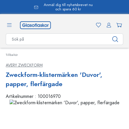
Anmäl dig till nyhetsbrevet nu
uvudinnehåll
och spara 60 kr
Tillbehör
AVERY ZWECKFORM
Zweckform-klistermärken 'Duvor',
papper, flerfärgade
Artikelnummer :
100016970