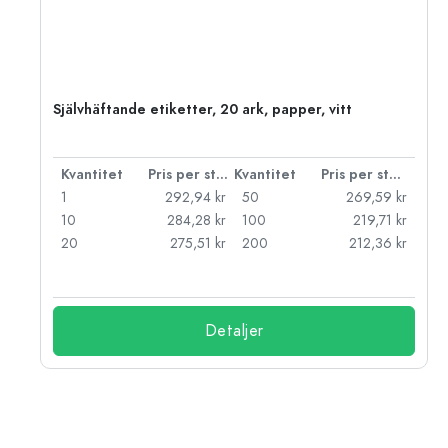
Självhäftande etiketter, 20 ark, papper, vitt
 styck
Kvantitet
Pris per styck
Kvantitet
Pris per styck
kr
1
292,94 kr
50
269,59 kr
kr
10
284,28 kr
100
219,71 kr
kr
20
275,51 kr
200
212,36 kr
Detaljer