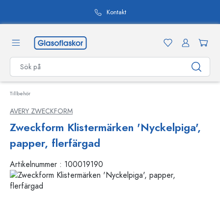
uvudinnehåll
Kontakt
Tillbehör
AVERY ZWECKFORM
Zweckform Klistermärken 'Nyckelpiga',
papper, flerfärgad
Artikelnummer :
100019190