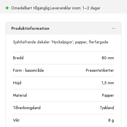
Omedelbart tillgänglig.
Leveransklar
inom: 1–2 dagar
Produktinformation
Självhäftande dekaler 'Nyckelpigor', papper, flerfärgade
Bredd
80
mm
Form - basområde
Presentetiketter
Höjd
1,5
mm
Material
Papper
Tillverkningsland
Tyskland
Vikt
8
g