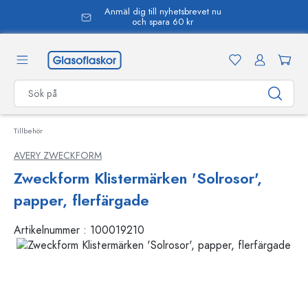
Anmäl dig till nyhetsbrevet nu
uvudinnehåll
och spara 60 kr
Tillbehör
AVERY ZWECKFORM
Zweckform Klistermärken 'Solrosor',
papper, flerfärgade
Artikelnummer :
100019210