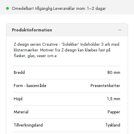
Omedelbart tillgänglig.
Leveransklar
inom: 1–2 dagar
Produktinformation
Z-design serien Creative - 'Solsikker' Indeholder 3 ark med
klistermærker. Motiver fra Z-design kan klæbes fast på
flasker, glas, vaser o.m.a.
Bredd
80
mm
Form - basområde
Presentetiketter
Höjd
1,5
mm
Material
Papper
Tillverkningsland
Tyskland