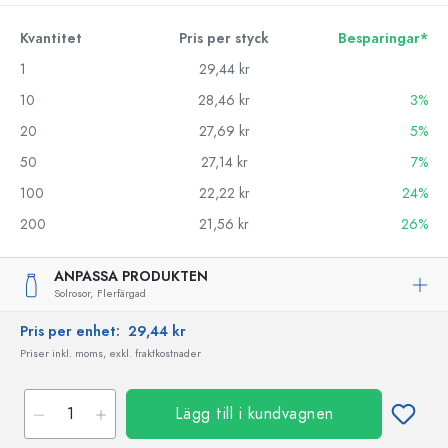
Kvantitet
Pris per styck
Besparingar*
1
29,44 kr
10
28,46 kr
3%
20
27,69 kr
5%
50
27,14 kr
7%
100
22,22 kr
24%
200
21,56 kr
26%
ANPASSA PRODUKTEN
Solrosor,
Flerfärgad
Pris per enhet:
29,44 kr
Priser inkl. moms, exkl. fraktkostnader
Lägg till i kundvagnen