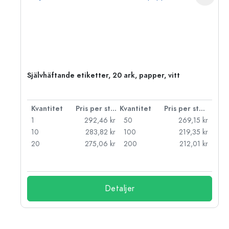
Självhäftande etiketter, 20 ark, papper, vitt
 styck
Kvantitet
Pris per styck
Kvantitet
Pris per styck
kr
1
292,46 kr
50
269,15 kr
kr
10
283,82 kr
100
219,35 kr
kr
20
275,06 kr
200
212,01 kr
Detaljer