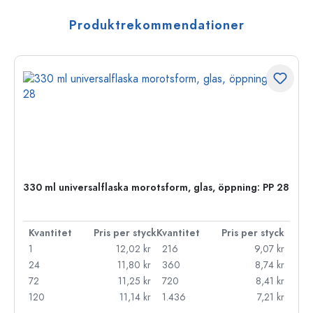
Produktrekommendationer
330 ml universalflaska morotsform, glas, öppning: PP 28
Kvantitet
Pris per styck
Kvantitet
Pris per styck
1
12,02 kr
216
9,07 kr
24
11,80 kr
360
8,74 kr
72
11,25 kr
720
8,41 kr
120
11,14 kr
1.436
7,21 kr