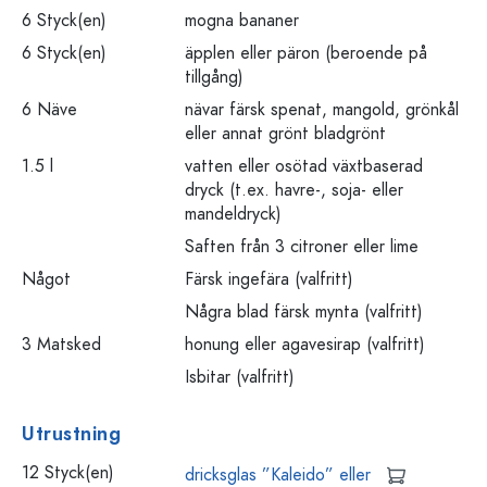
6 Styck(en)
mogna bananer
6 Styck(en)
äpplen eller päron (beroende på
tillgång)
6 Näve
nävar färsk spenat, mangold, grönkål
eller annat grönt bladgrönt
1.5 l
vatten eller osötad växtbaserad
dryck (t.ex. havre-, soja- eller
mandeldryck)
Saften från 3 citroner eller lime
Något
Färsk ingefära (valfritt)
Några blad färsk mynta (valfritt)
3 Matsked
honung eller agavesirap (valfritt)
Isbitar (valfritt)
Utrustning
12 Styck(en)
dricksglas ”Kaleido” eller