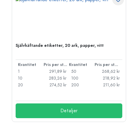
Självhäftande etiketter, 20 ark, papper, vitt
 styck
Kvantitet
Pris per styck
Kvantitet
Pris per styck
kr
1
291,89 kr
50
268,62 kr
kr
10
283,26 kr
100
218,92 kr
kr
20
274,52 kr
200
211,60 kr
Detaljer