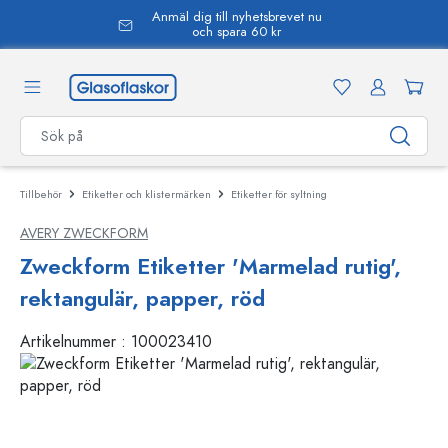
Anmäl dig till nyhetsbrevet nu
uvudinnehåll
och spara 60 kr
Tillbehör
Etiketter och klistermärken
Etiketter för syltning
AVERY ZWECKFORM
Zweckform Etiketter 'Marmelad rutig',
rektangulär, papper, röd
Artikelnummer :
100023410