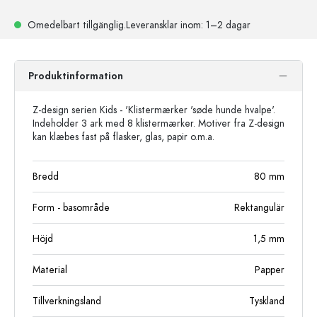
Omedelbart tillgänglig.
Leveransklar
inom: 1–2 dagar
Produktinformation
Z-design serien Kids - 'Klistermærker 'søde hunde hvalpe'.
Indeholder 3 ark med 8 klistermærker. Motiver fra Z-design
kan klæbes fast på flasker, glas, papir o.m.a.
Bredd
80
mm
Form - basområde
Rektangulär
Höjd
1,5
mm
Material
Papper
Tillverkningsland
Tyskland