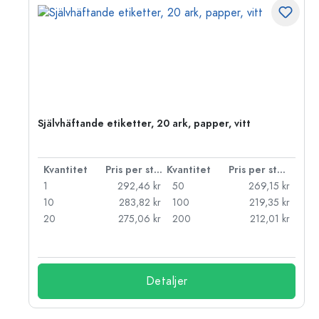
Självhäftande etiketter, 20 ark, papper, vitt
 styck
Kvantitet
Pris per styck
Kvantitet
Pris per styck
kr
1
292,46 kr
50
269,15 kr
kr
10
283,82 kr
100
219,35 kr
kr
20
275,06 kr
200
212,01 kr
Detaljer