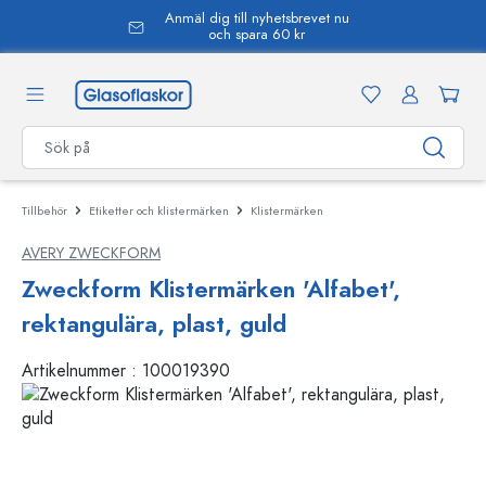
Anmäl dig till nyhetsbrevet nu
uvudinnehåll
och spara 60 kr
Tillbehör
Etiketter och klistermärken
Klistermärken
AVERY ZWECKFORM
Zweckform Klistermärken 'Alfabet',
rektangulära, plast, guld
Artikelnummer :
100019390