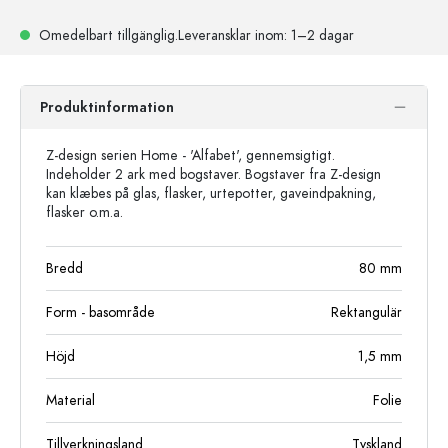
Omedelbart tillgänglig.
Leveransklar
inom: 1–2 dagar
Produktinformation
Z-design serien Home - 'Alfabet', gennemsigtigt.
Indeholder 2 ark med bogstaver. Bogstaver fra Z-design
kan klæbes på glas, flasker, urtepotter, gaveindpakning,
flasker o.m.a.
Bredd
80
mm
Form - basområde
Rektangulär
Höjd
1,5
mm
Material
Folie
Tillverkningsland
Tyskland